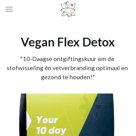
HOME
OVER MIJ
Vegan Flex Detox
BIORESONANTIE; VEGACHECK
"10-Daagse ontgiftingskuur om de 
Voorbeeld verslag na een meting
stofwisseling én vetverbranding optimaal en 
gezond te houden!"
Sportvasten
Vegan Flex Detox
Krachtvasten
Wandelvasten
Vrouw in Balans