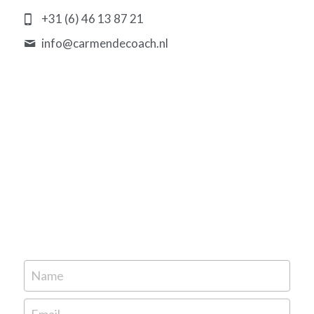
+31 (6) 46 13 87 21
info@
carmendecoach.nl
Name
Email