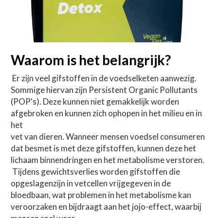
Testimonials
disclaimer
Waarom is het belangrijk?
Search
 Er zijn veel gifstoffen in de voedselketen aanwezig. 
Netherlands
Sommige hiervan zijn Persistent Organic Pollutants 
(POP's). Deze kunnen niet gemakkelijk worden 
+31 (6) 46 13 87 21
Netherlands
afgebroken en kunnen zich ophopen in het milieu en in 
het
info@carmendecoach.nl
vet van dieren. Wanneer mensen voedsel consumeren 
dat besmet is met deze gifstoffen, kunnen deze het 
lichaam binnendringen en het metabolisme verstoren.
 Tijdens gewichtsverlies worden gifstoffen die 
Boek jouw V-CHECK
opgeslagenzijn in vetcellen vrijgegeven in de 
bloedbaan, wat problemen in het metabolisme kan 
veroorzaken en bijdraagt aan het jojo-effect, waarbij 